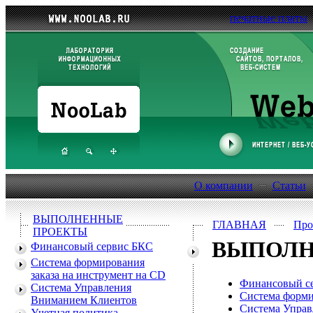
печатные платы
О компании
Статьи
ВЫПОЛНЕННЫЕ
ГЛАВНАЯ
Про
ПРОЕКТЫ
ВЫПОЛН
Финансовый сервис БКС
Система формирования
заказа на инструмент на CD
Финансовый с
Система Управления
Система форми
Вниманием Клиентов
Система Упра
Учетная политика