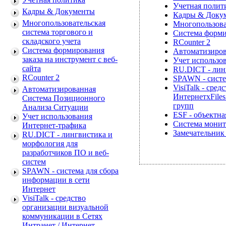
Учетная полит
Кадры & Документы
Кадры & Доку
Многопользовательская
Многопользоват
система торгового и
Система формир
складского учета
RCounter 2
Система формирования
Автоматизиров
заказа на инструмент с веб-
Учет использо
сайта
RU.DICT - лин
RCounter 2
SPAWN - систе
VisiTalk - сре
Автоматизированная
Интернет
xFile
Система Позиционного
групп
Анализа Ситуации
ESF - объектн
Учет использования
Система монит
Интернет-трафика
Замечательник 
RU.DICT - лингвистика и
морфология для
разработчиков ПО и веб-
систем
SPAWN - система для сбора
информации в сети
Интернет
VisiTalk - средство
организации визуальной
коммуникации в Сетях
Интранет / Интернет